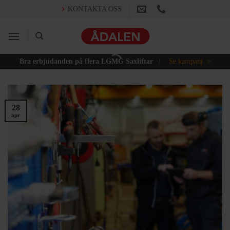
Skip
KONTAKTA OSS
to
content
Bra erbjudanden på flera LGMG Saxliftar
|
Se kampanj >
28
apr