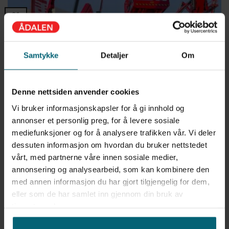
01
nov
Samtykke
Detaljer
Om
Denne nettsiden anvender cookies
Vi bruker informasjonskapsler for å gi innhold og
annonser et personlig preg, for å levere sosiale
mediefunksjoner og for å analysere trafikken vår. Vi deler
dessuten informasjon om hvordan du bruker nettstedet
LGMG på Bauma messen 2022
vårt, med partnerne våre innen sosiale medier,
Den 33 utgaven av Bauma ble avholdt 24-30 oktober i Munchen. Fokus
annonsering og analysearbeid, som kan kombinere den
var ikke overaskende [...]
med annen informasjon du har gjort tilgjengelig for dem,
eller som de har samlet inn gjennom din bruk av
tjenestene deres.