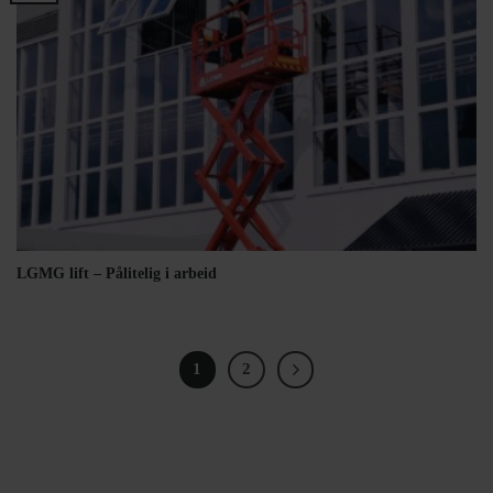
LGMG lift – Pålitelig i arbeid
1
2