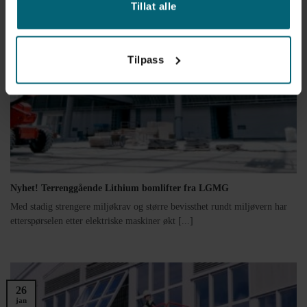
26
Tillat alle
okt
Tilpass
Nyhet! Terrenggående Lithium bomlifter fra LGMG
Med stadig strengere miljøkrav og større bevissthet rundt miljøvern har
etterspørselen etter elektriske maskiner økt [...]
26
jan