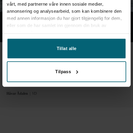
vårt, med partnerne våre innen sosiale medier,
annonsering og analysearbeid, som kan kombinere den
med annen informasjon du har gjort tilgjengelig for dem,
eller som de har samlet inn gjennom din bruk av
tjenestene deres.
”Vi fokuserar på att ge dig som kund den allra bästa
Tillat alle
servicen, och går långt för att tillgodose dina och ditt
företags behov.
Vi lägger vikt vid att vara extremt
Tilpass
lösningsorienterade och drar oss mer än gärna runt så att
du och dina får precis det som behövs!”
Håvar Ådalen
|
VD