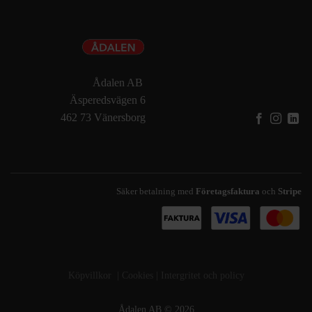
Ådalen AB
Äsperedsvägen 6
462 73 Vänersborg
Säker betalning med
Företagsfaktura
och
Stripe
Köpvillkor
|
Cookies
|
Intergritet och policy
Ådalen AB © 2026