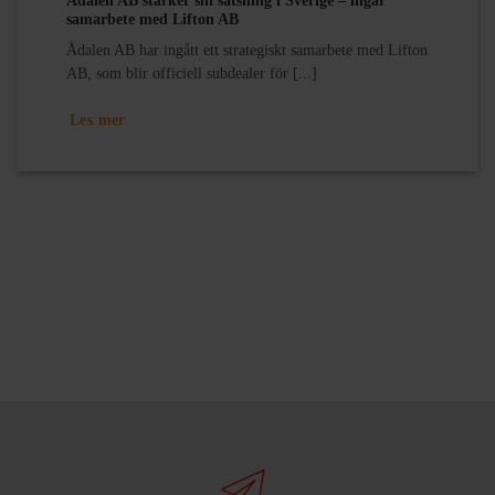
Ådalen AB stärker sin satsning i Sverige – ingår
samarbete med Lifton AB
Ådalen AB har ingått ett strategiskt samarbete med Lifton
AB, som blir officiell subdealer för [...]
Les mer