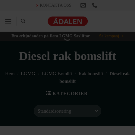
Skip
KONTAKTA OSS
to
content
Bra erbjudanden på flera LGMG Saxliftar
|
Se kampanj >
Diesel rak bomslift
Hem
/
LGMG
/
LGMG Bomlift
/
Rak bomslift
/
Diesel rak
bomslift
KATEGORIER