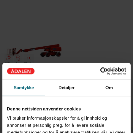
230 kg
2 år!
CE-märkt
LGMG T26J | 28 meter rak
bomlift
Samtykke
Detaljer
Om
Denne nettsiden anvender cookies
Vi bruker informasjonskapsler for å gi innhold og
annonser et personlig preg, for å levere sosiale
mediefunksjoner og for å analysere trafikken vår. Vi deler