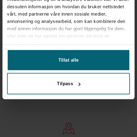
dessuten informasjon om hvordan du bruker nettstedet
vårt, med partnerne våre innen sosiale medier,
annonsering og analysearbeid, som kan kombinere den
med annen informasjon du har gjort tilgjengelig for dem,
SKICKA OSS ETT MAIL
eller som de har samlet inn gjennom din bruk av
post@aadalen.se
tjenestene deres.
Tillat alle
Tilpass
RING OSS NU
Tlf: 73-303 99 39