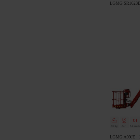
LGMG SR1623D | 
230 kg
2 år!
CE-märk
LGMG A09JE | 11