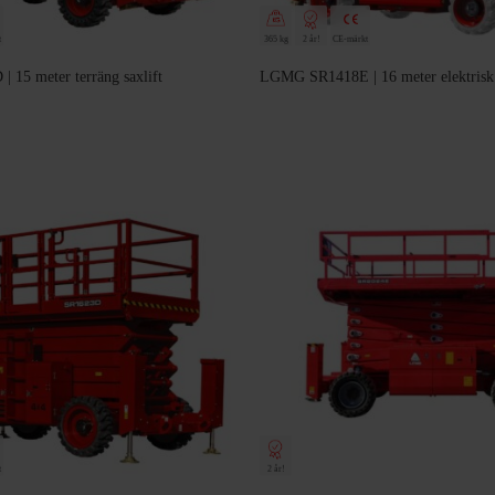
t
365 kg
2 år!
CE-märkt
15 meter terräng saxlift
LGMG SR1418E | 16 meter elektrisk t
t
2 år!