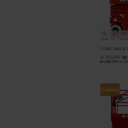
450 kg
2 år!
CE-märk
LGMG S0812E II 
De
kr
202.900
kr
urs
kr
248.750
ikl. M
pri
var
kr 
Kampanj