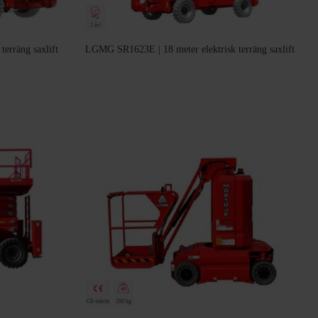
2 år!
erräng saxlift
LGMG SR1623E | 18 meter elektrisk terräng saxlift
CE-märkt
200 kg