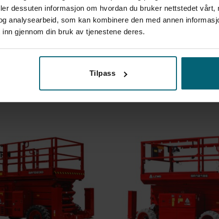
deler dessuten informasjon om hvordan du bruker nettstedet vårt,
og analysearbeid, som kan kombinere den med annen informasjon d
 inn gjennom din bruk av tjenestene deres.
t
365 kg
2 år!
CE-märkt
12 meter terräng saxlift
LGMG SR1218E | 14 meter elektrisk t
Tilpass