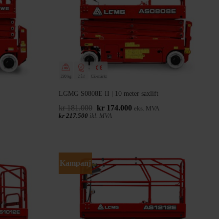
230 kg
2 år!
CE-märkt
LGMG S0808E II | 10 meter saxlift
Det
Det
kr
181.000
kr
174.000
eks. MVA
ursprungliga
nuvarande
kr
217.500
ikl. MVA
priset
priset
var:
är:
kr 181.000.
kr 174.000.
Kampanj