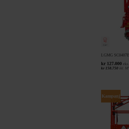
2 år!
LGMG SC0407E | 
kr
127.000
eks
kr
158.750
ikl. M
Kampanj