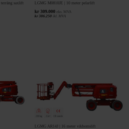
erräng saxlift
LGMG M0810JE | 10 meter pelarlift
kr
309.000
eks. MVA
kr
386.250
ikl. MVA
230 kg
2 år!
CE-märkt
LGMG AR14J | 16 meter vikbomslift