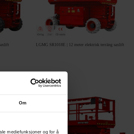
454 kg
2 år!
CE-märkt
xlift
LGMG SR1018E | 12 meter elektrisk terräng saxlift
Om
iale mediefunksjoner og for å