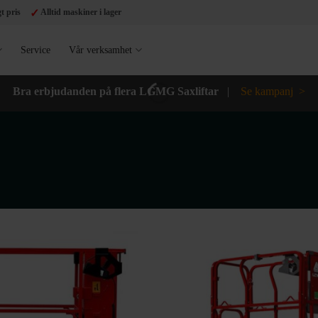
✓
t pris
Alltid maskiner i lager
Service
Vår verksamhet
Bra erbjudanden på flera LGMG Saxliftar
|
Se kampanj >