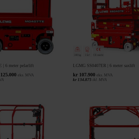
240 kg
2 år!
CE-märkt
6 meter pelarlift
LGMG SS0407ER | 6 meter saxlift
t
Det
125.000
kr
107.900
eks. MVA
eks. MVA
prungliga
nuvarande
VA
kr
134.875
ikl. MVA
set
priset
:
är:
138.000.
kr 125.000.