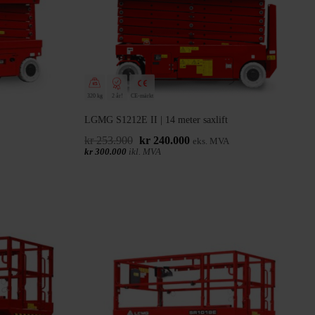
320 kg
2 år!
CE-märkt
LGMG S1212E II | 14 meter saxlift
Det
Det
kr
253.900
kr
240.000
eks. MVA
e
ursprungliga
nuvarande
kr
300.000
ikl. MVA
priset
priset
var:
är:
0.
kr 253.900.
kr 240.000.