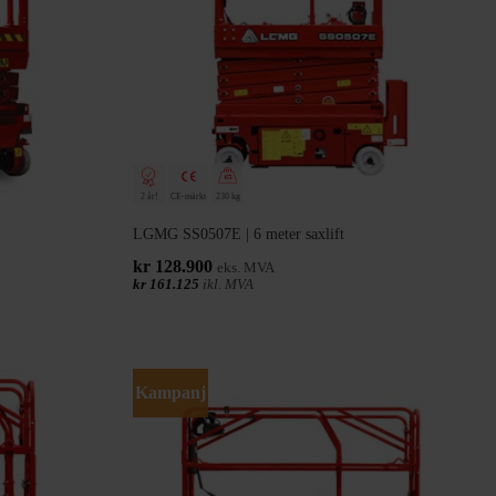
2 år!
CE-märkt
230 kg
LGMG SS0507E | 6 meter saxlift
kr
128.900
eks. MVA
kr
161.125
ikl. MVA
Kampanj