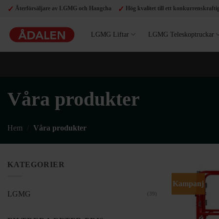
Skip
✓
✓
Återförsäljare av LGMG och Hangcha
Hög kvalitet till ett konkurrenskraftig
to
content
LGMG Liftar
LGMG Teleskoptruckar
Våra produkter
Hem
/
Våra produkter
KATEGORIER
Kampanj
LGMG
(39)