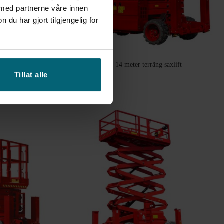
 med partnerne våre innen
u har gjort tilgjengelig for
365 kg
2 år!
CE-märkt
erräng saxlift
LGMG SR1218D | 14 meter terräng saxlift
Tillat alle