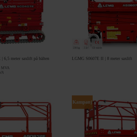
230 kg
2 år!
CE-märkt
6,5 meter saxlift på bälten
LGMG S0607E II | 8 meter saxlift
. MVA
VA
Kampanj