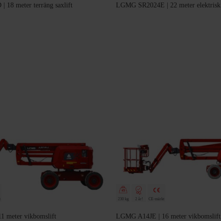
18 meter terräng saxlift
LGMG SR2024E | 22 meter elektrisk t
t
230 kg
2 år!
CE-märkt
 meter vikbomslift
LGMG A14JE | 16 meter vikbomslift