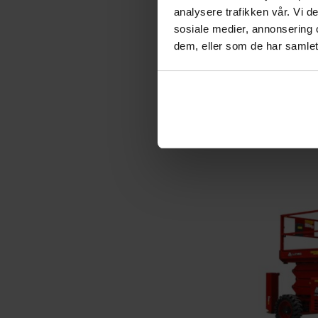
analysere trafikken vår. Vi 
sosiale medier, annonsering 
dem, eller som de har samlet
1100 kg
2 år!
CE-märk
LGMG SR1023D | 