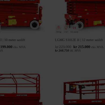
t
320 kg
2 år!
CE-märkt
| 10 meter saxlift
LGMG S1012E II | 12 meter saxlift
t
Det
Det
Det
199.000
kr
223.900
kr
215.000
eks. MVA
eks. MVA
prungliga
nuvarande
ursprungliga
nuvarand
VA
kr
268.750
ikl. MVA
set
priset
priset
priset
:
är:
var:
är:
202.900.
kr 199.000.
kr 223.900.
kr 215.00