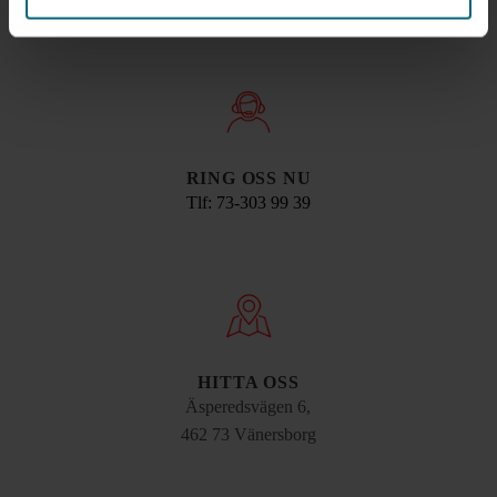
RING OSS NU
Tlf: 73-303 99 39
HITTA OSS
Äsperedsvägen 6,
462 73 Vänersborg