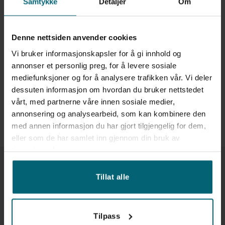
Samtykke
Detaljer
Om
Denne nettsiden anvender cookies
680 kg
2 år!
CE-märkt
Vi bruker informasjonskapsler for å gi innhold og
LGMG SR1623D | 18 meter
terräng saxlift
annonser et personlig preg, for å levere sosiale
mediefunksjoner og for å analysere trafikken vår. Vi deler
dessuten informasjon om hvordan du bruker nettstedet
vårt, med partnerne våre innen sosiale medier,
annonsering og analysearbeid, som kan kombinere den
med annen informasjon du har gjort tilgjengelig for dem,
eller som de har samlet inn gjennom din bruk av
tjenestene deres.
Tillat alle
SKICKA OSS ETT MAIL
Tilpass
post@aadalen.se