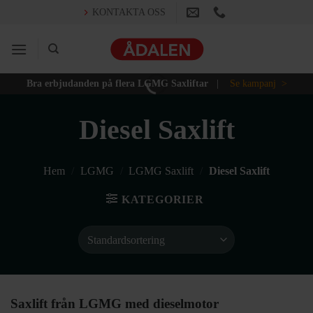
Skip
KONTAKTA OSS
to
content
Bra erbjudanden på flera LGMG Saxliftar
|
Se kampanj >
Diesel Saxlift
Hem
/
LGMG
/
LGMG Saxlift
/
Diesel Saxlift
KATEGORIER
Saxlift från LGMG med dieselmotor