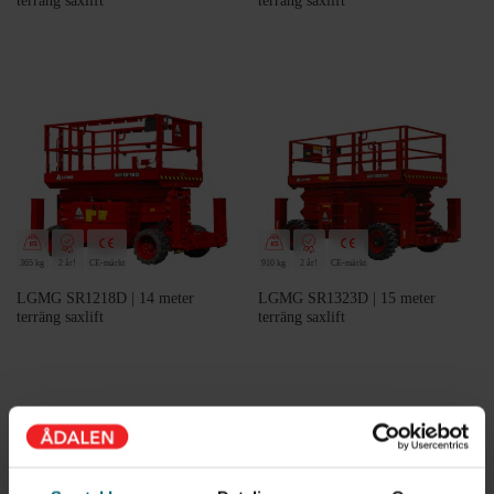
terräng saxlift
terräng saxlift
365 kg
2 år!
CE-märkt
910 kg
2 år!
CE-märkt
LGMG SR1218D | 14 meter
LGMG SR1323D | 15 meter
terräng saxlift
terräng saxlift