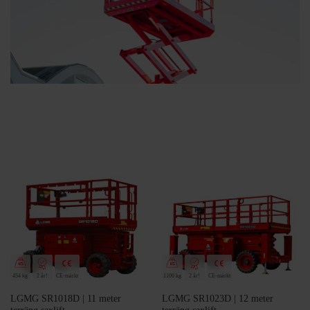
454 kg
2 år!
CE-märkt
1100 kg
2 år!
CE-märkt
LGMG SR1018D | 11 meter
LGMG SR1023D | 12 meter