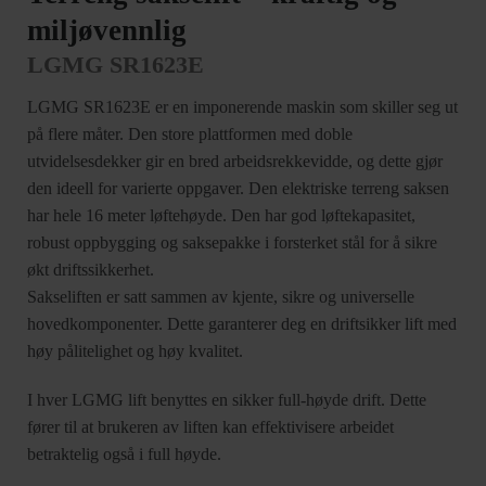
miljøvennlig
LGMG SR1623E
LGMG SR1623E er en imponerende maskin som skiller seg ut
på flere måter. Den store plattformen med doble
utvidelsesdekker gir en bred arbeidsrekkevidde, og dette gjør
den ideell for varierte oppgaver. Den elektriske terreng saksen
har hele 16 meter løftehøyde. Den har god løftekapasitet,
robust oppbygging og saksepakke i forsterket stål for å sikre
økt driftssikkerhet.
Sakseliften er satt sammen av kjente, sikre og universelle
hovedkomponenter. Dette garanterer deg en driftsikker lift med
høy pålitelighet og høy kvalitet.
I hver LGMG lift benyttes en sikker full-høyde drift. Dette
fører til at brukeren av liften kan effektivisere arbeidet
betraktelig også i full høyde.