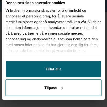
Denne nettsiden anvender cookies
Vi bruker informasjonskapsler for å gi innhold og
annonser et personlig preg, for å levere sosiale
mediefunksjoner og for å analysere trafikken vår. Vi deler
dessuten informasjon om hvordan du bruker nettstedet
vårt, med partnerne våre innen sosiale medier,
Er du flåtekunde eller utleiefirma?
annonsering og analysearbeid, som kan kombinere den
med annen informasjon du har gjort tilgjengelig for dem,
Prisene vi opererer med på våre nettsider er en angitt
eller som de har samlet inn gjennom din bruk av
sluttkunde pris. Utleieselskaper og andre flåtekunder har
tjenestene deres.
egne priser.
Ta kontakt med oss for et godt tilbud!
Tillat alle
Send forespørsel
Tilpass