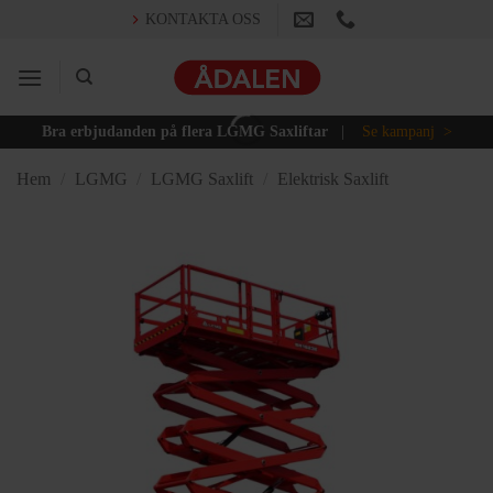
Skip
KONTAKTA OSS
to
content
Bra erbjudanden på flera LGMG Saxliftar
|
Se kampanj >
Hem
/
LGMG
/
LGMG Saxlift
/
Elektrisk Saxlift