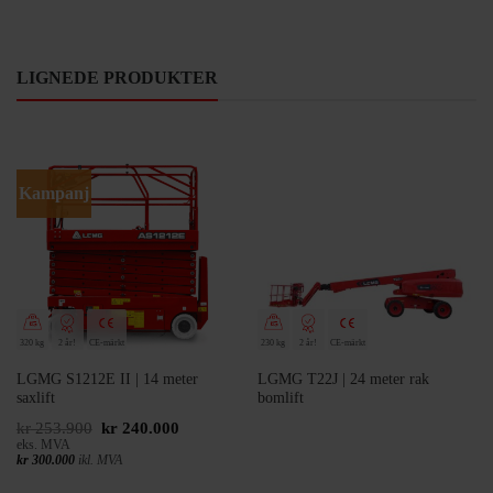
LIGNEDE PRODUKTER
Kampanj
320 kg
2 år!
CE-märkt
230 kg
2 år!
CE-märkt
LGMG S1212E II | 14 meter
LGMG T22J | 24 meter rak
saxlift
bomlift
Det
Det
kr
253.900
kr
240.000
ursprungliga
nuvarande
eks. MVA
priset
priset
kr
300.000
ikl. MVA
var:
är:
kr 253.900.
kr 240.000.