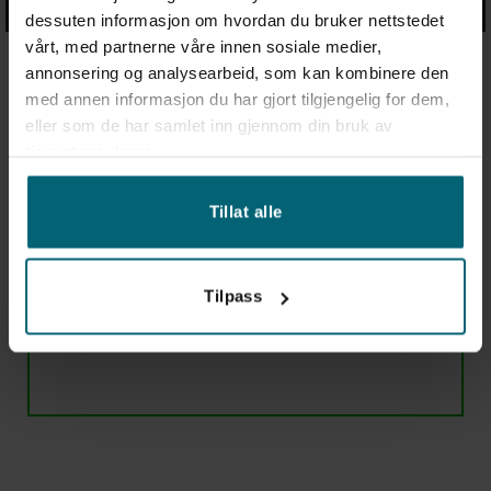
dessuten informasjon om hvordan du bruker nettstedet
vårt, med partnerne våre innen sosiale medier,
annonsering og analysearbeid, som kan kombinere den
med annen informasjon du har gjort tilgjengelig for dem,
eller som de har samlet inn gjennom din bruk av
Är du flottkund eller uthyrningsföretag?
tjenestene deres.
Priserna vi arbetar med på våra hemsidor är ett
angivet slutkundspris. Uthyrningsföretag och andra
Tillat alle
flottkunder har sina egna priser.
Kontakta oss för ett bra erbjudande och bra
finansieringslösningar!
Tilpass