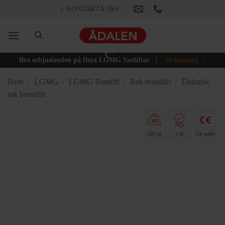
Skip
KONTAKTA OSS
to
content
Bra erbjudanden på flera LGMG Saxliftar
|
Se kampanj >
Hem
/
LGMG
/
LGMG Bomlift
/
Rak bomslift
/
Elektrisk
rak bomslift
230 kg
5 år!
CE-märkt