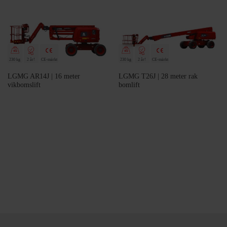
230 kg
2 år!
CE-märkt
230 kg
2 år!
CE-märkt
LGMG AR14J | 16 meter
LGMG T26J | 28 meter rak
vikbomslift
bomlift