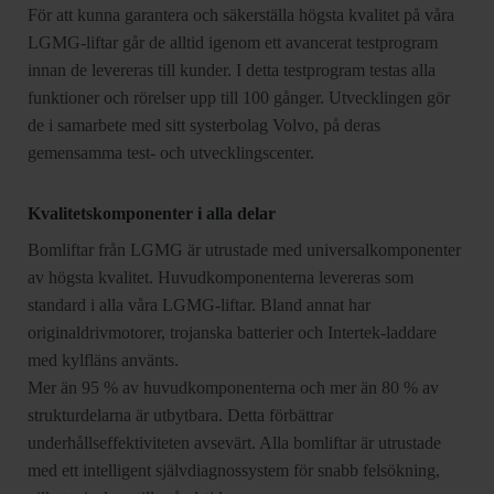
För att kunna garantera och säkerställa högsta kvalitet på våra
LGMG-liftar går de alltid igenom ett avancerat testprogram
innan de levereras till kunder. I detta testprogram testas alla
funktioner och rörelser upp till 100 gånger. Utvecklingen gör
de i samarbete med sitt systerbolag Volvo, på deras
gemensamma test- och utvecklingscenter.
Kvalitetskomponenter i alla delar
Bomliftar från LGMG är utrustade med universalkomponenter
av högsta kvalitet. Huvudkomponenterna levereras som
standard i alla våra LGMG-liftar. Bland annat har
originaldrivmotorer, trojanska batterier och Intertek-laddare
med kylfläns använts.
Mer än 95 % av huvudkomponenterna och mer än 80 % av
strukturdelarna är utbytbara. Detta förbättrar
underhållseffektiviteten avsevärt. Alla bomliftar är utrustade
med ett intelligent självdiagnossystem för snabb felsökning,