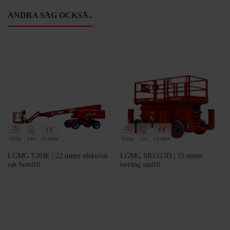
ANDRA SÅG OCKSÅ..
230 kg
5 år!
CE-märkt
910 kg
2 år!
CE-märkt
LGMG T20JE | 22 meter elektrisk
LGMG SR1323D | 15 meter
rak bomlift
terräng saxlift