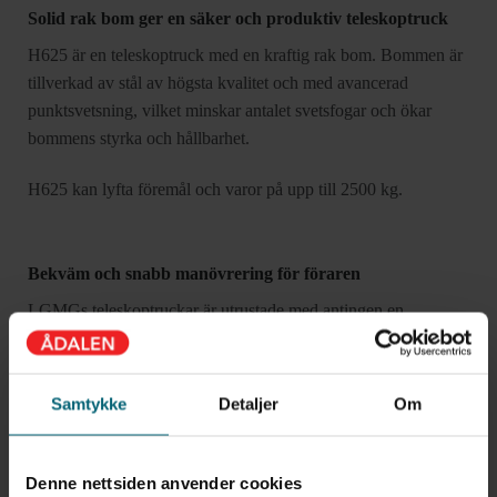
Solid rak bom ger en säker och produktiv teleskoptruck
H625 är en teleskoptruck med en kraftig rak bom. Bommen är
tillverkad av stål av högsta kvalitet och med avancerad
punktsvetsning, vilket minskar antalet svetsfogar och ökar
bommens styrka och hållbarhet.
H625 kan lyfta föremål och varor på upp till 2500 kg.
Bekväm och snabb manövrering för föraren
LGMGs teleskoptruckar är utrustade med antingen en
hydrostatisk transmission eller momentomvandlare för växling.
Det hydrostatiska transmissionssystemet ger en bekväm och
Samtykke
Detaljer
Om
snabb manövrering, medan momentomvandlaren med växling
ger starkare dragkraft vid låg hastighet och förbättrar förmågan
att hantera tuff terräng.
Denne nettsiden anvender cookies