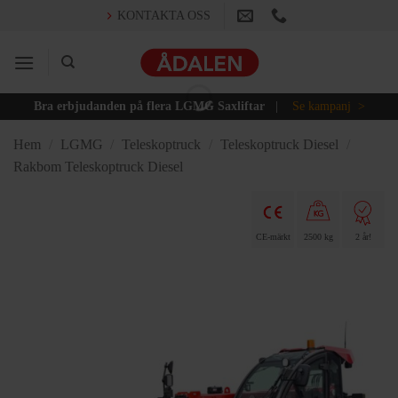
Skip
KONTAKTA OSS
to
content
Bra erbjudanden på flera LGMG Saxliftar
|
Se kampanj >
Hem
/
LGMG
/
Teleskoptruck
/
Teleskoptruck Diesel
/
Rakbom Teleskoptruck Diesel
CE-märkt
2500 kg
2 år!