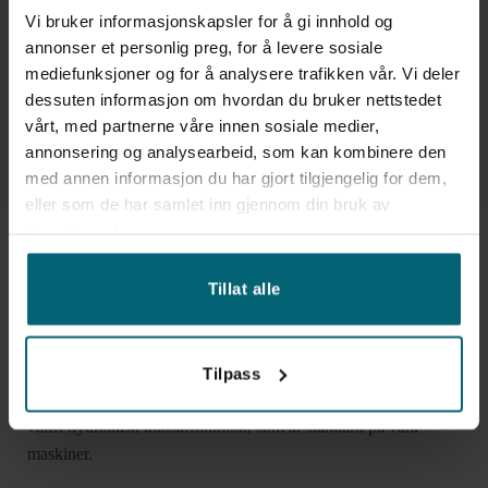
Vi bruker informasjonskapsler for å gi innhold og
annonser et personlig preg, for å levere sosiale
2 års garanti på LGMG Teleskoptruckar
mediefunksjoner og for å analysere trafikken vår. Vi deler
Våra teleskoptruckar från LGMG levereras med 2 års/2000
dessuten informasjon om hvordan du bruker nettstedet
timmars garanti.
vårt, med partnerne våre innen sosiale medier,
annonsering og analysearbeid, som kan kombinere den
med annen informasjon du har gjort tilgjengelig for dem,
eller som de har samlet inn gjennom din bruk av
tjenestene deres.
LGMG Teleskoplastare – Hög
Tillat alle
flexibilitet och pålitlighet
Teleskoptruckarna från LGMG är utrustade med ett universellt
Tilpass
redskapsfäste. Du kan också utrusta teleskoptrucken med en
valfri hydraulisk utlösarfunktion, som är standard på våra
maskiner.