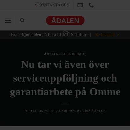
Skip
KONTAKTA OSS
to
content
Bra erbjudanden på flera LGMG Saxliftar
|
Se kampanj >
ÅDALEN - ALLA INLÄGG
Nu tar vi även över
serviceuppföljning och
garantiarbete på Omme
POSTED ON
29. FEBRUARI 2024
BY
LISA ÅDALEN