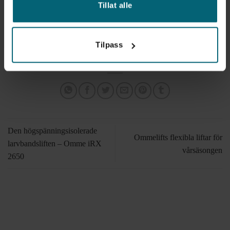
Tillat alle
E-post:
fredrik.neias@aadalen.se
Tilpass
Den högspänningsisolerade
Ommelifts flexibla liftar för
larvbandsliften – Omme iRX
vårsäsongen
2650